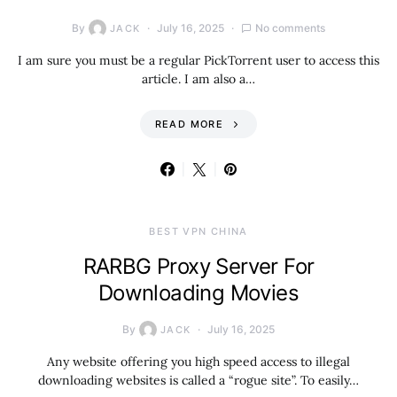
By
July 16, 2025
No comments
JACK
I am sure you must be a regular PickTorrent user to access this
article. I am also a…
READ MORE
BEST VPN CHINA
RARBG Proxy Server For
Downloading Movies
By
July 16, 2025
JACK
Any website offering you high speed access to illegal
downloading websites is called a “rogue site”. To easily…