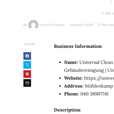
578 v
By
January 5, 2026
No com
H2UX0ZZZQGM
SHARE
Business Information:
Name:
Universal Clean
Gebäudereinigung | Un
Website:
https://unive
Address:
Mühlenkamp 
Phone:
040 38907741
Description: